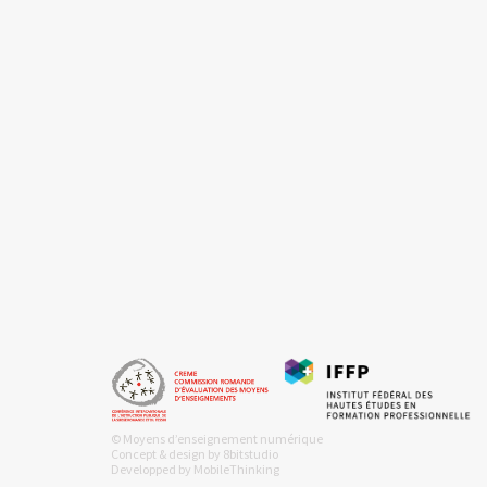
© Moyens d’enseignement numérique
Concept & design by
8bitstudio
Developped by
MobileThinking