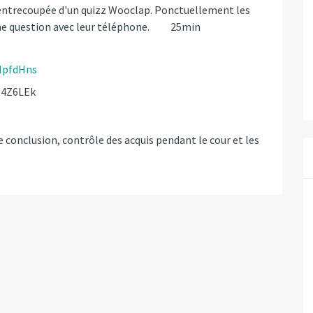
e entrecoupée d'un quizz Wooclap. Ponctuellement les
 une question avec leur téléphone. 25min
HpfdHns
t4Z6LEk
e conclusion, contrôle des acquis pendant le cour et les