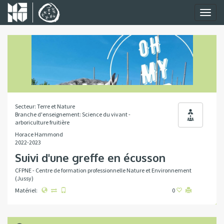
Toggl
naviga
Secteur: Terre et Nature
Branche d'enseignement: Science du vivant -
arboriculture fruitière
Horace Hammond
2022-2023
Suivi d'une greffe en écusson
CFPNE - Centre de formation professionnelle Nature et Environnement
(Jussy)
Matériel:
0