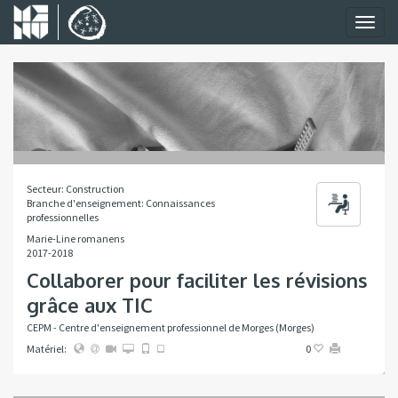
Toggl
naviga
Secteur: Construction
Branche d'enseignement: Connaissances
professionnelles
Marie-Line romanens
2017-2018
Collaborer pour faciliter les révisions
grâce aux TIC
CEPM - Centre d'enseignement professionnel de Morges (Morges)
Matériel:
0